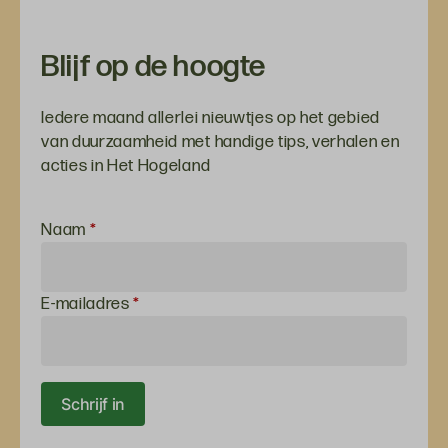
Blijf op de hoogte
Iedere maand allerlei nieuwtjes op het gebied
van duurzaamheid met handige tips, verhalen en
acties in Het Hogeland
Inschrijven
Naam
*
voor de
nieuwsbrief
E-mailadres
*
Schrijf in