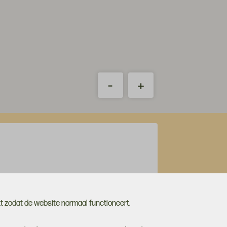
-
+
de hoogte
 zodat de website normaal functioneert.
ei nieuwtjes op het gebied van
andige tips, verhalen en acties