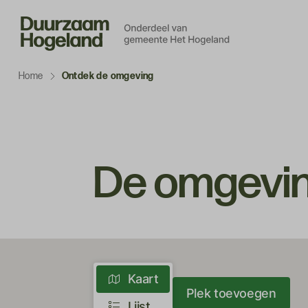
Navigatie
overslaan
Home
Ontdek de omgeving
De omgevi
Weergaveopties
Kaart
Plek toevoegen
Lijst