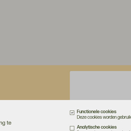
Blijf op 
Functionele cookies
Deze cookies worden gebruikt
Iedere maand allerl
ng te
Analytische cookies
duurzaamheid met h