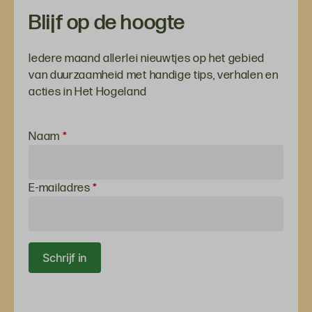
Blijf op de hoogte
Iedere maand allerlei nieuwtjes op het gebied
van duurzaamheid met handige tips, verhalen en
acties in Het Hogeland
Inschrijven
Naam
*
voor de
nieuwsbrief
E-mailadres
*
Schrijf in