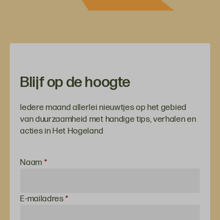
Blijf op de hoogte
Iedere maand allerlei nieuwtjes op het gebied
van duurzaamheid met handige tips, verhalen en
acties in Het Hogeland
Inschrijven
Naam
*
voor de
nieuwsbrief
E-mailadres
*