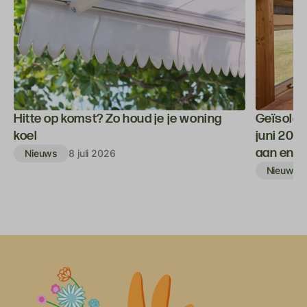
Hitte op komst? Zo houd je je woning
Geïsolee
koel
juni 202
aan en kr
Nieuws
8 juli 2026
Nieuws