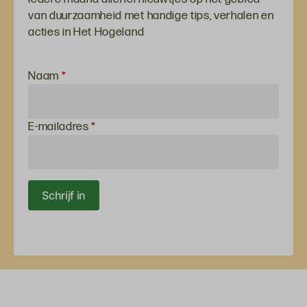
van duurzaamheid met handige tips, verhalen en
acties in Het Hogeland
Inschrijven
Naam
*
voor de
nieuwsbrief
E-mailadres
*
Schrijf in