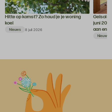
Hitte op komst? Zo houd je je woning
Geïsolee
koel
juni 202
aan en kr
Nieuws
8 juli 2026
Nieuws