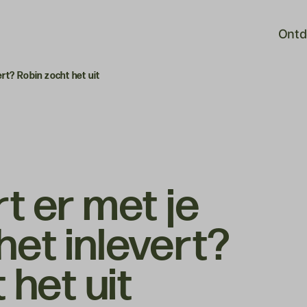
Ontd
ert? Robin zocht het uit
t er met je
 het inlevert?
 het uit