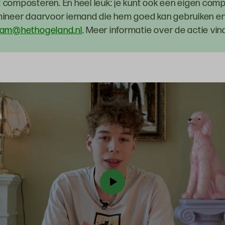
composteren. En heel leuk: je kunt ook een eigen com
ineer daarvoor iemand die hem goed kan gebruiken en 
aam@hethogeland.nl
. Meer informatie over de actie vin