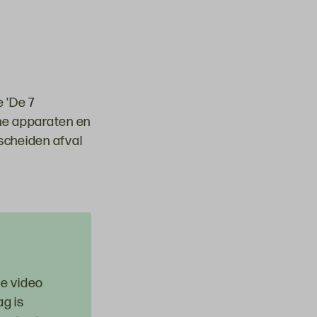
e 'De 7
che apparaten en
escheiden afval
te video
ag is