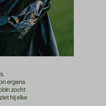
s.
oon ergens
obin zocht
iet hij elke