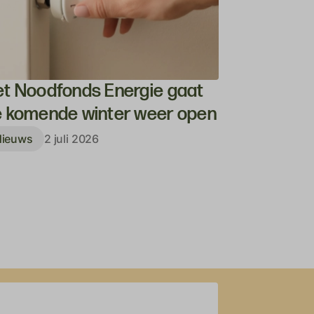
t Noodfonds Energie gaat
Succesvo
 komende winter weer open
Uithuizen
Nieuws
2 juli 2026
Nieuws
25