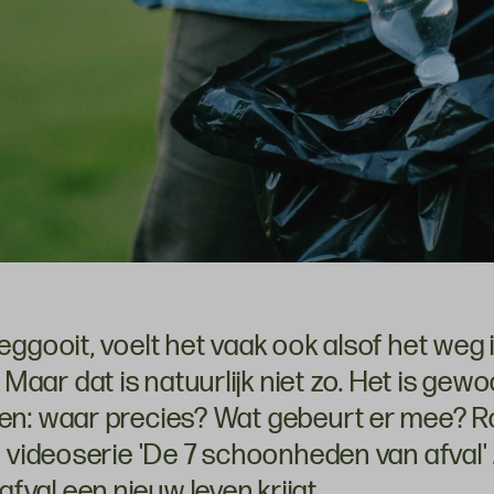
weggooit, voelt het vaak ook alsof het weg i
Maar dat is natuurlijk niet zo. Het is gew
een: waar precies? Wat gebeurt er mee? R
de videoserie 'De 7 schoonheden van afval' z
fval een nieuw leven krijgt.