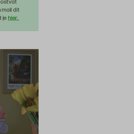
postvat
mail dit
d je
hier.