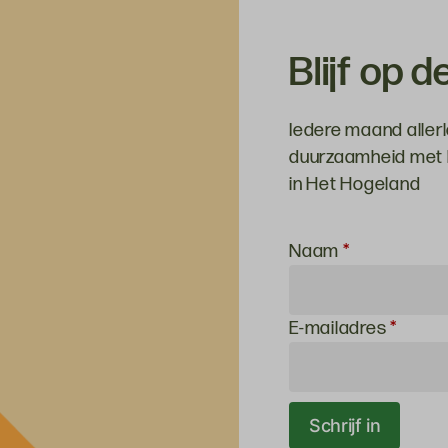
Blijf op 
Iedere maand allerl
duurzaamheid met h
in Het Hogeland
Inschrijven
Naam
*
voor de
nieuwsbrief
E-mailadres
*
Schrijf in