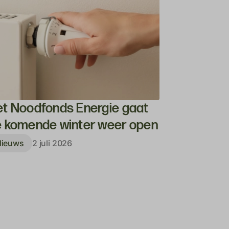
t Noodfonds Energie gaat
Succesvo
 komende winter weer open
Uithuizen
Nieuws
2 juli 2026
Nieuws
25