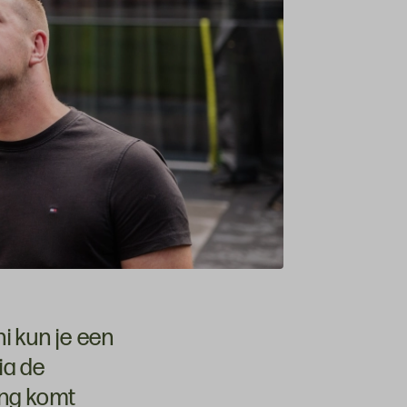
 kun je een
ia de
ing komt