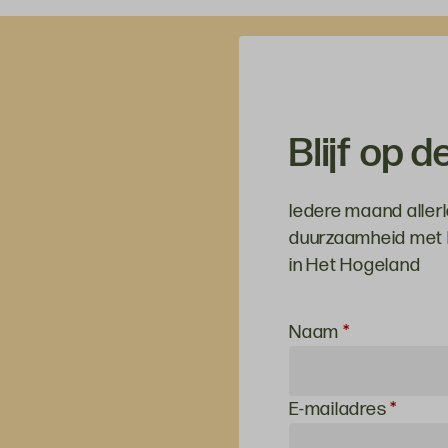
Blijf op 
Iedere maand allerl
duurzaamheid met h
in Het Hogeland
Inschrijven
Naam
*
voor de
nieuwsbrief
E-mailadres
*