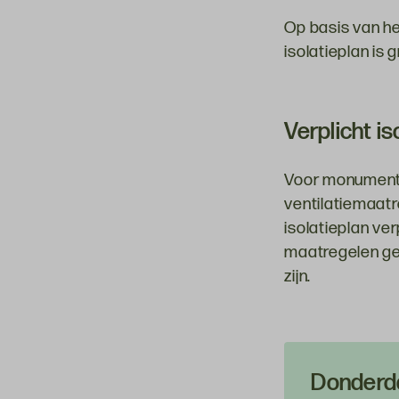
Op basis van h
isolatieplan is g
Verplicht is
Voor monumente
ventilatiemaatr
isolatieplan ver
maatregelen ges
zijn.
Donderda