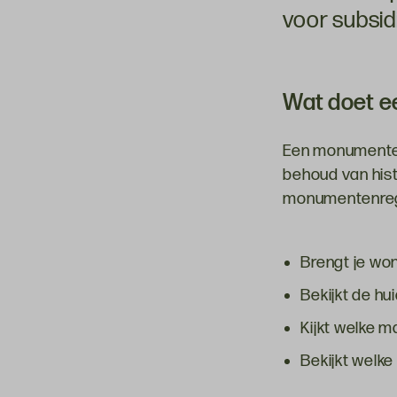
voor subsid
Wat doet e
Een monumentenr
behoud van hist
monumentenreg
Brengt je won
Bekijkt de hu
Kijkt welke m
Bekijkt welk