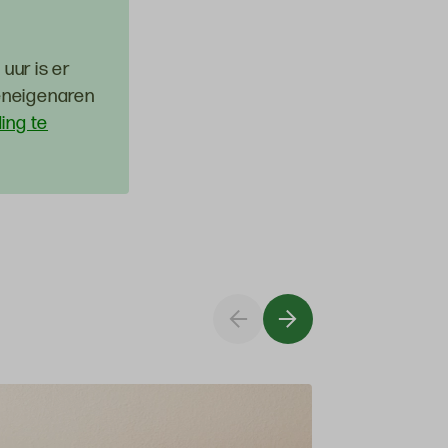
uur is er
eneigenaren
ding te