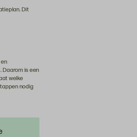
ieplan. Dit
 en
g. Daarom is een
taat welke
gstappen nodig
e