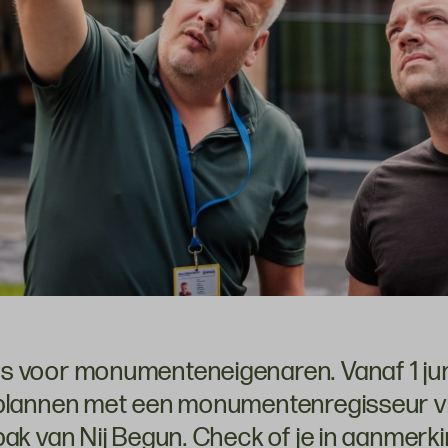
 voor monumenteneigenaren. Vanaf 1 juni
nplannen met een monumentenregisseur v
pak van Nij Begun. Check of je in aanmerk