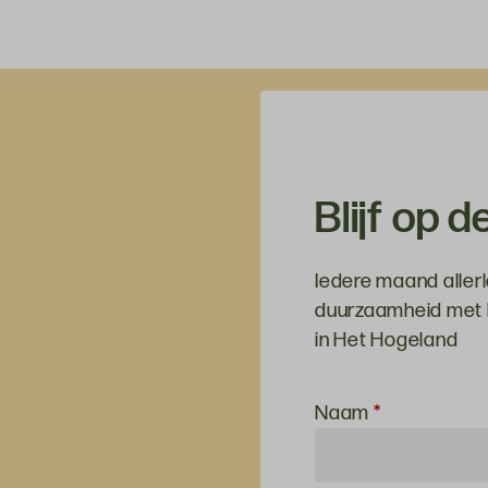
 en heeft
oorzien. Hij
lemaal doet.
Blijf op 
Iedere maand allerl
duurzaamheid met h
in Het Hogeland
Inschrijven
Naam
*
voor de
nieuwsbrief