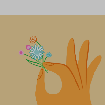
Huugh is al drie jaar energiecoach
dus al heel wat huizen van advies v
vertelt over zijn werk en wat hij al