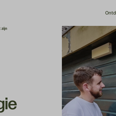
Ontd
 zijn
gie