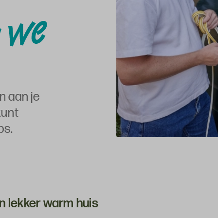
n aan je
kunt
ps.
n lekker warm huis