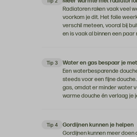
Meer warmte met radiatorfol
Tip 2
Radiatoren raken vaak veel wa
voorkom je dit. Het folie wee
verschil meteen, vooral bij b
en is vaak al binnen een paa
Water en gas bespaar je me
Tip 3
Een waterbesparende douchek
steeds voor een fijne douche.
gas, omdat er minder water v
warme douche én verlaag je j
Gordijnen kunnen je helpen
Tip 4
Gordijnen kunnen meer doen d