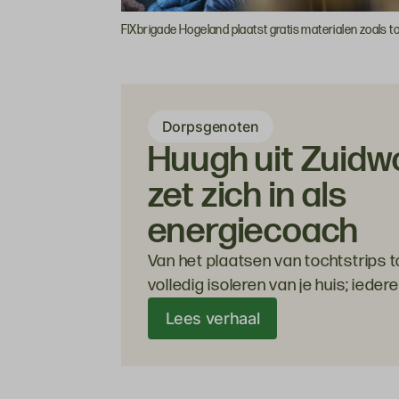
FIXbrigade Hogeland plaatst gratis materialen zoals to
Dorpsgenoten
Huugh uit Zuidw
zet zich in als
energiecoach
Van het plaatsen van tochtstrips t
volledig isoleren van je huis; ieder
bespaart anders op energie. Om 
Lees verhaal
te helpen zijn er vrijwillige energi
gratis langskomen en meekijken na
kunt doen. Een van de coaches is 