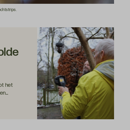
chtstrips.
olde
ot het
een
een handje
ecoaches die
ar wat je
Huugh Bons.