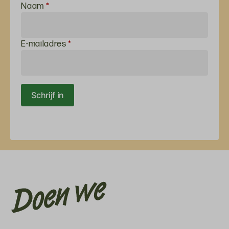
Inschrijven
Naam
*
voor de
nieuwsbrief
E-mailadres
*
Schrijf in